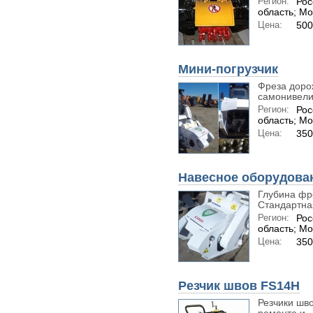
Регион:
Рос
область; Мо
Цена:
500
Мини-погрузчик
Фреза доро
самонивелир
Регион:
Рос
область; Мо
Цена:
350
Навесное оборудован
Глубина фр
Стандартная
Регион:
Рос
область; Мо
Цена:
350
Резчик швов FS14H
Резчики шво