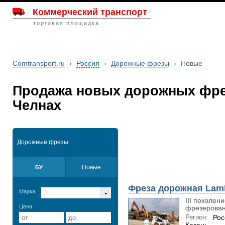
Коммерческий транспорт
торговая площадка
Comtransport.ru
›
Россия
›
Дорожные фрезы
›
Новые
Продажа новых дорожных фре
Челнах
Дорожные фрезы
Новые
БУ
Фреза дорожная Lam
Марка
III поколе
Цена
фрезерован
Регион:
Рос