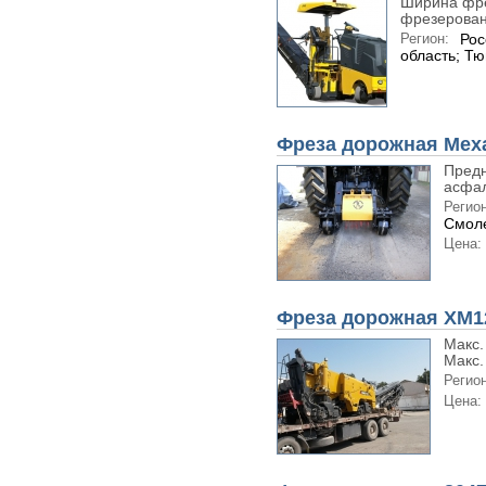
Ширина фре
фрезеровани
Регион:
Рос
область; Т
Фреза дорожная Мех
Предн
асфал
Регион
Смоле
Цена:
Фреза дорожная XM1
Макс.
Макс.
Регион
Цена: