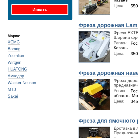
Казань
Цена:
550
Фреза дорожная Lamb
Фреза EXTE
Марка:
Ширина фре
XCMG
Регион:
Рос
Казань
Bomag
Цена:
350
Zoomlion
Wirtgen
HUATONG
Фреза дорожная нав
Амкодор
Фреза доро
Wacker Neuson
предназначе
МТЗ
Регион:
Рос
область; Мо
Sakai
Цена:
345
Фреза для ямочного 
Доставка в 
Предназначе