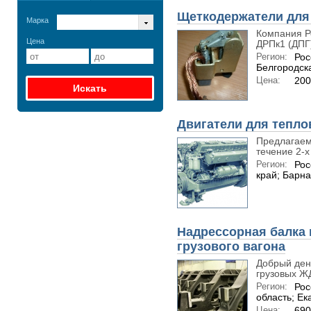
Щеткодержатели для
Марка
Компания Р
Цена
ДРПк1 (ДПГ)
Регион:
Рос
Белгородск
Цена:
200
Двигатели для тепло
Предлагаем 
течение 2-х 
Регион:
Рос
край; Барн
Надрессорная балка 
грузового вагона
Добрый ден
грузовых ЖД
Регион:
Рос
область; Ек
Цена:
690