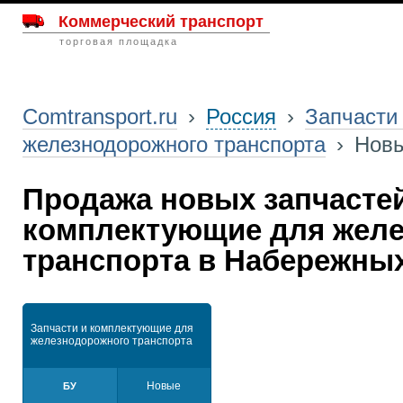
Коммерческий транспорт
торговая площадка
Comtransport.ru
›
Россия
›
Запчасти
железнодорожного транспорта
›
Нов
Продажа новых запчасте
комплектующие для жел
транспорта в Набережны
Запчасти и комплектующие для
железнодорожного транспорта
Новые
БУ